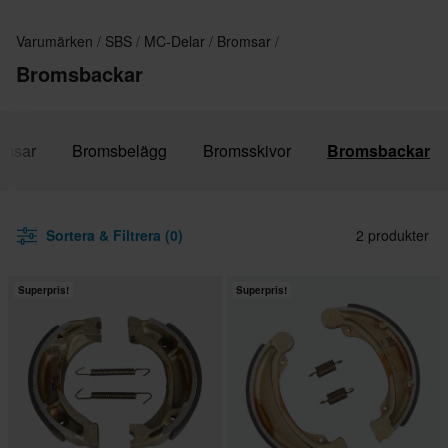
Varumärken
SBS
MC-Delar
Bromsar
Bromsbackar
omsar
Bromsbelägg
Bromsskivor
Bromsbackar
Sortera & Filtrera (0)
2 produkter
Superpris!
Superpris!