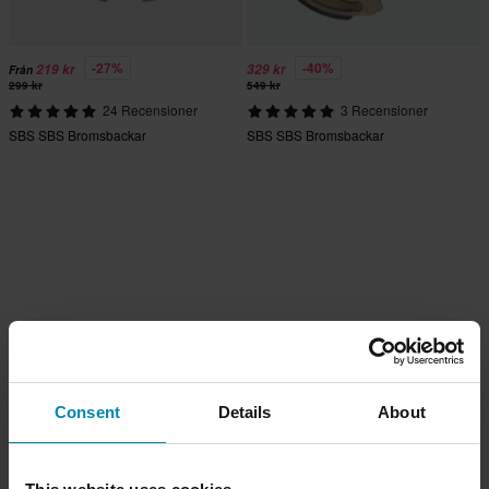
-27%
-40%
219 kr
329 kr
Från
299 kr
549 kr
24 Recensioner
3 Recensioner
SBS SBS Bromsbackar
SBS SBS Bromsbackar
Consent
Details
About