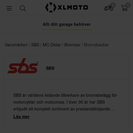
0
0
Allt ditt garage behöver
Varumärken
SBS
MC-Delar
Bromsar
Bromsbackar
SBS
SBS är världens ledande tillverkare av bromsbelägg för
motorcyklar och motocross. I över 30 år har SBS
erbjudit ett komplett sortiment av prestandahöjande
bromsbelägg, utvecklade för att passa olika
Läs mer
användningsområden som väg, offroad och racing.