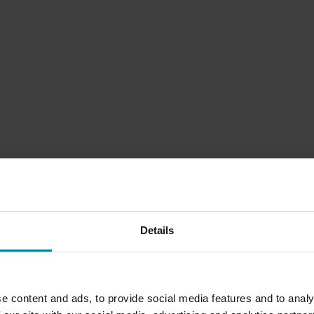
Details
1
Sida
av
1
e content and ads, to provide social media features and to analy