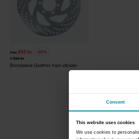
999 kr
-50%
Från
1 999 kr
Bromsskiva Goldfren fram vänster
Consent
This website uses cookies
We use cookies to personalis