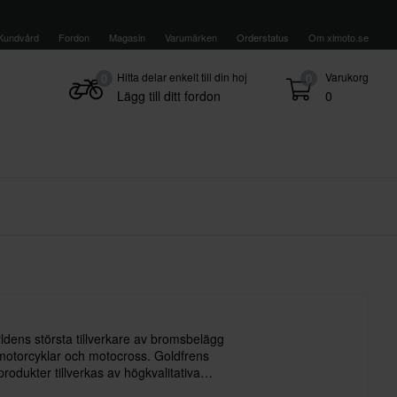
Kundvård
Fordon
Magasin
Varumärken
Orderstatus
Om xlmoto.se
Hitta delar enkelt till din hoj
Varukorg
0
0
Lägg till ditt fordon
0
ldens största tillverkare av bromsbelägg
motorcyklar och motocross. Goldfrens
odukter tillverkas av högkvalitativa
meavledning och hög slitstyrka.