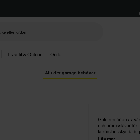
Livsstil & Outdoor
Outlet
Allt ditt garage behöver
Goldfren är en av vär
och bromsskivor för 
korrosionsskyddade pr
material med god vär
Läs mer