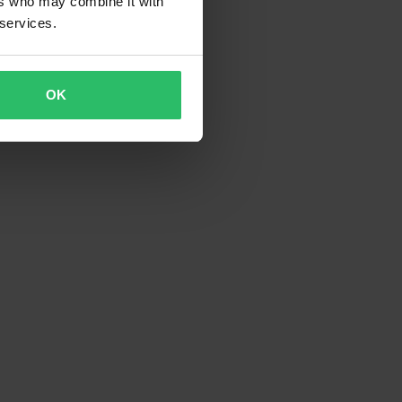
ers who may combine it with
 services.
OK