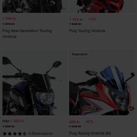
1 549 kr
-13%
1 439 kr
1 579 kr
1 649 kr
Puig New Generation Touring
Puig Touring Vindruta
Vindruta
Superpris!
1 269 kr
-42%
Från
609 kr
1 299 kr
1 049 kr
Puig Racing Vindruta Blå
6 Recensioner