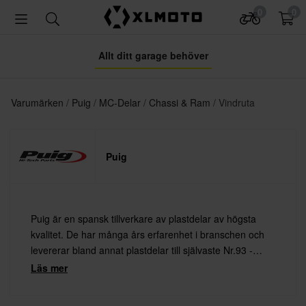
0
0
Allt ditt garage behöver
Varumärken
Puig
MC-Delar
Chassi & Ram
Vindruta
Puig
Puig är en spansk tillverkare av plastdelar av högsta
kvalitet. De har många års erfarenhet i branschen och
levererar bland annat plastdelar till självaste Nr.93 -
Marc Marquez!
Läs mer