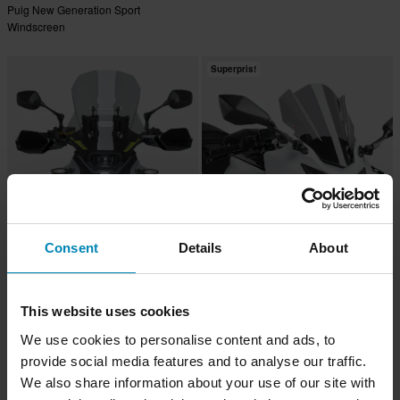
Puig New Generation Sport
Windscreen
Superpris!
Consent
Details
About
1 169 kr
-47%
Från
569 kr
Från
1 199 kr
1 079 kr
Puig Touring-Vindruta
2 Recensioner
This website uses cookies
Puig Z-Racing Windscreen
We use cookies to personalise content and ads, to
provide social media features and to analyse our traffic.
We also share information about your use of our site with