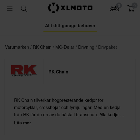
0
0
Allt ditt garage behöver
Varumärken
RK Chain
MC-Delar
Drivning
Drivpaket
RK Chain
RK Chain tillverkar högpresterande kedjor för
motorcyklar, crosshojar och fyrhjulingar. Med en kedja
från RK får du en av de bästa i branschen. Alla kedjor
tillverkas av förstklassiga material för maximal styrka,
Läs mer
hållbarhet och prestanda.