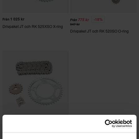
1 025 kr
-18%
Från
775 kr
Från
947 kr
Drivpaket JT och RK 525XSO X-ring
Drivpaket JT och RK 520SO O-ring
2 099 kr
Från
2 297 kr
Drivpaket JT och RK 532GSV XW-