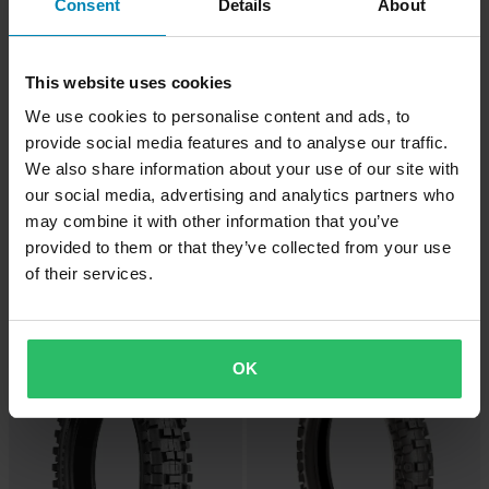
Consent
Details
About
This website uses cookies
We use cookies to personalise content and ads, to
provide social media features and to analyse our traffic.
We also share information about your use of our site with
our social media, advertising and analytics partners who
-20%
-21%
may combine it with other information that you’ve
1 199 kr
1 099 kr
Från
1 499 kr
1 399 kr
provided to them or that they’ve collected from your use
Bridgestone Battlecross X31
1 Recensioner
of their services.
Crossdäck Bak 19"
Bridgestone Battlecross X40
Crossdäck Bak 19"
Superpris!
OK