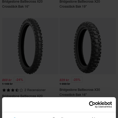
Bridgestone Battlecross X20
Bridgestone Battlecross X20
Crossdäck Bak 16"
Crossdäck Bak 19"
-24%
-25%
869 kr
829 kr
1 149 kr
1 099 kr
Bridgestone Battlecross X30
2 Recensioner
Crossdäck Bak 16"
Bridgestone Battlecross X20
Crossdäck Fram 21"
Superpris!