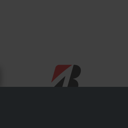
OM BRIDGESTONE
Bridgestone är en av världens mest kända däcktillverkare,
och det är självklart inte utan anledning. De tillverkar
rejäla och slitstarka däck för motocross, enduro och