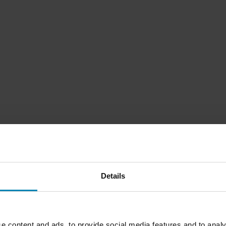
Details
1
Sida
av
1
e content and ads, to provide social media features and to analy