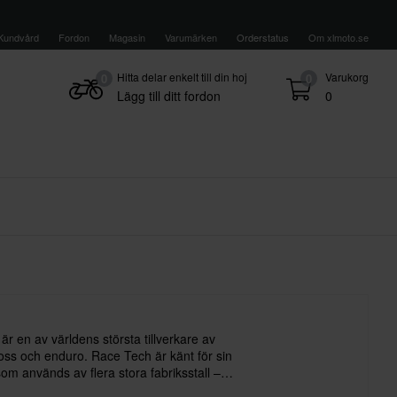
Kundvård
Fordon
Magasin
Varumärken
Orderstatus
Om xlmoto.se
Hitta delar enkelt till din hoj
Varukorg
0
0
Lägg till ditt fordon
0
är en av världens största tillverkare av
ross och enduro. Race Tech är känt för sin
som används av flera stora fabriksstall –
ed Bull KTM Factory och Team Honda