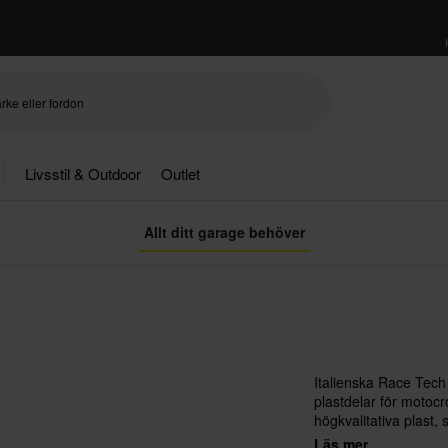
Livsstil & Outdoor
Outlet
Allt ditt garage behöver
Italienska Race Tech 
plastdelar för motoc
högkvalitativa plast, 
bland annat Team R
Läs mer