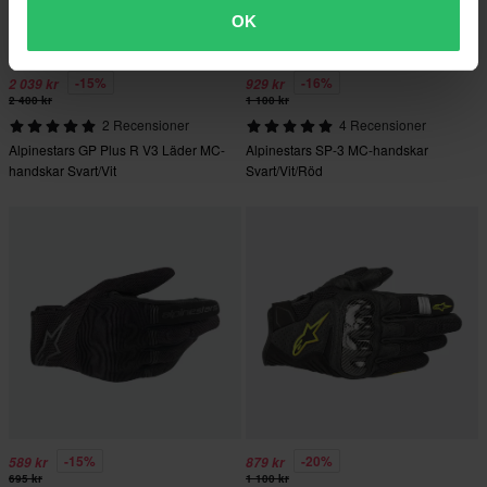
OK
-15%
-16%
2 039 kr
929 kr
2 400 kr
1 100 kr
2 Recensioner
4 Recensioner
Alpinestars GP Plus R V3 Läder MC-
Alpinestars SP-3 MC-handskar
handskar Svart/Vit
Svart/Vit/Röd
-15%
-20%
589 kr
879 kr
695 kr
1 100 kr