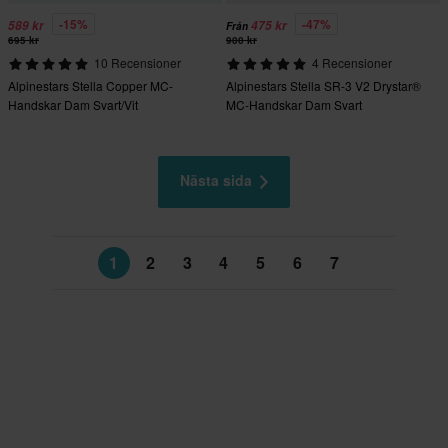
-15%
-47%
589 kr
475 kr
Från
695 kr
900 kr
10 Recensioner
4 Recensioner
Alpinestars Stella Copper MC-
Alpinestars Stella SR-3 V2 Drystar®
Handskar Dam Svart/Vit
MC-Handskar Dam Svart
Nästa sida
1
2
3
4
5
6
7