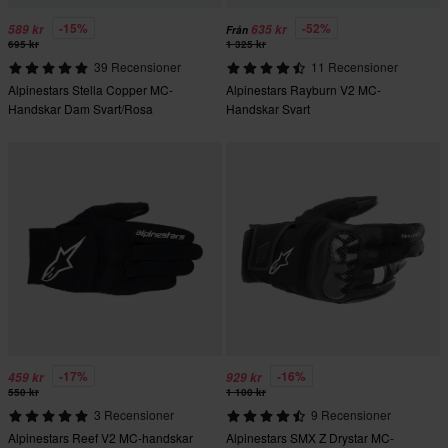
-15%
-52%
589 kr
635 kr
Från
695 kr
1 325 kr
39 Recensioner
11 Recensioner
Alpinestars Stella Copper MC-
Alpinestars Rayburn V2 MC-
Handskar Dam Svart/Rosa
Handskar Svart
-17%
-16%
459 kr
929 kr
550 kr
1 100 kr
3 Recensioner
9 Recensioner
Alpinestars Reef V2 MC-handskar
Alpinestars SMX Z Drystar MC-