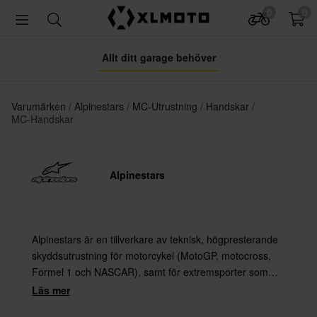
0
0
Allt ditt garage behöver
Varumärken
Alpinestars
MC-Utrustning
Handskar
MC-Handskar
Alpinestars
Alpinestars är en tillverkare av teknisk, högpresterande
skyddsutrustning för motorcykel (MotoGP, motocross,
Formel 1 och NASCAR), samt för extremsporter som
mountainbike och surfing.
Läs mer