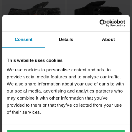
Consent
Details
About
-20%
-16%
1 189 kr
629 kr
1 495 kr
750 kr
This website uses cookies
7 Recensioner
1 Recensioner
We use cookies to personalise content and ads, to
Alpinestars SP-8 Air V3 MC-
Alpinestars Chrome V2 MC-
Handskar Svart/Fluo Röd
handskar Svart/Asfalt
provide social media features and to analyse our traffic.
We also share information about your use of our site with
our social media, advertising and analytics partners who
may combine it with other information that you’ve
provided to them or that they’ve collected from your use
of their services.