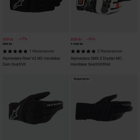
-17%
-16%
459 kr
929 kr
550 kr
1 100 kr
1 Recensioner
2 Recensioner
Alpinestars Reef V2 MC-handskar
Alpinestars SMX Z Drystar MC-
Dam Svart/Vit
Handskar Svart/Vit/Röd
Superpris!