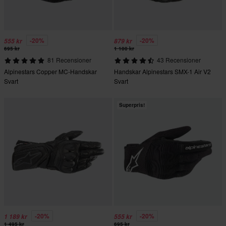
-20%
-20%
555 kr
879 kr
695 kr
1 100 kr
81 Recensioner
43 Recensioner
Alpinestars Copper MC-Handskar
Handskar Alpinestars SMX-1 Air V2
Svart
Svart
Superpris!
-20%
-20%
1 189 kr
555 kr
1 495 kr
695 kr