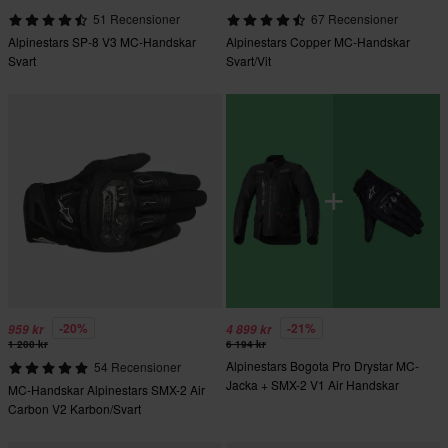
51 Recensioner
67 Recensioner
Alpinestars SP-8 V3 MC-Handskar
Alpinestars Copper MC-Handskar
Svart
Svart/Vit
-20%
-21%
959 kr
4 899 kr
1 200 kr
6 194 kr
Alpinestars Bogota Pro Drystar MC-
54 Recensioner
Jacka + SMX-2 V1 Air Handskar
MC-Handskar Alpinestars SMX-2 Air
Carbon V2 Karbon/Svart