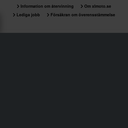
Information om återvinning
Om xlmoto.se
Lediga jobb
Försäkran om överensstämmelse
Kundservice
info@xlmoto.se
Registrera dig för vårt nyhetsbrev med de senaste
nyheterna och grymma deals!
Genom att anmäla dig till vårt nyhetsbrev godkänner du vår
Integritetspolicy