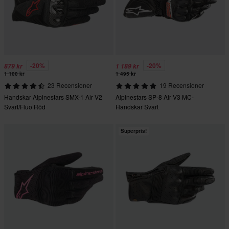
-20%
-20%
879 kr
1 189 kr
1 100 kr
1 495 kr
23 Recensioner
19 Recensioner
Handskar Alpinestars SMX-1 Air V2
Alpinestars SP-8 Air V3 MC-
Svart/Fluo Röd
Handskar Svart
Superpris!