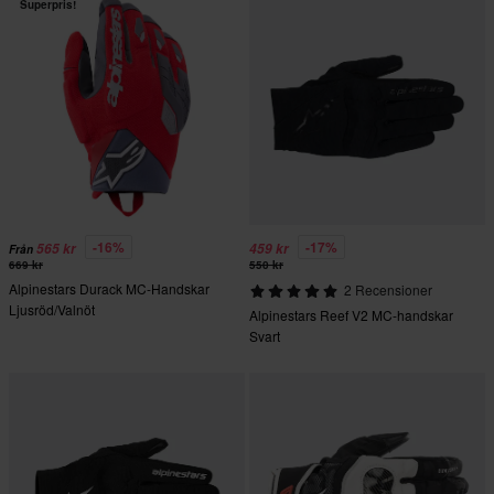
Superpris!
-16%
-17%
565 kr
459 kr
Från
669 kr
550 kr
Alpinestars Durack MC-Handskar
2 Recensioner
Ljusröd/Valnöt
Alpinestars Reef V2 MC-handskar
Svart