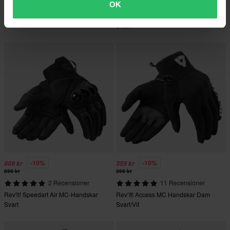
13 Recensioner
1 Recensioner
OK
REV'IT! Massif MC-handskar Svart
REV'IT! Sand 5 H2O MC-handskar
Svart
-10%
-10%
809 kr
359 kr
899 kr
399 kr
2 Recensioner
11 Recensioner
Rev'it! Speedart Air MC-Handskar
Rev’It! Access MC Handskar Dam
Svart
Svart/Vit