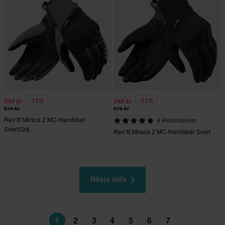
-11%
-11%
549 kr
549 kr
619 kr
619 kr
Rev’It! Mosca 2 MC-Handskar
4 Recensioner
Svart/Grå
Rev’It! Mosca 2 MC-Handskar Svart
Nästa sida
1
2
3
4
5
6
7