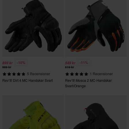
-10%
-11%
899 kr
549 kr
999 kr
619 kr
5 Recensioner
1 Recensioner
Rev’It! Dirt 4 MC Handskar Svart
Rev’It! Mosca 2 MC-Handskar
Svart/Orange