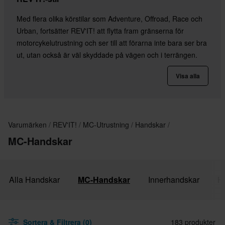
Med flera olika körstilar som Adventure, Offroad, Race och
Urban, fortsätter REV'IT! att flytta fram gränserna för
motorcykelutrustning och ser till att förarna inte bara ser bra
ut, utan också är väl skyddade på vägen och i terrängen.
Visa alla
Varumärken
REV'IT!
MC-Utrustning
Handskar
MC-Handskar
Alla Handskar
MC-Handskar
Innerhandskar
Ha
Sortera & Filtrera (0)
183 produkter