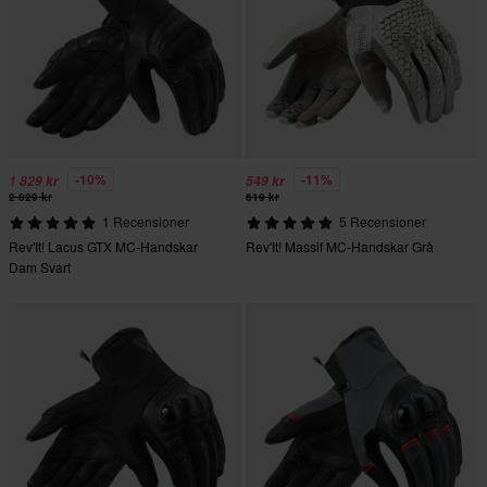
-10%
-11%
1 829 kr
549 kr
2 029 kr
619 kr
1 Recensioner
5 Recensioner
Rev'It! Lacus GTX MC-Handskar
Rev'It! Massif MC-Handskar Grå
Dam Svart