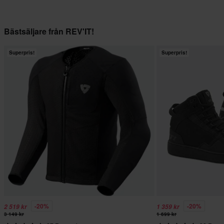
Bästsäljare från REV'IT!
Superpris!
Superpris!
-20%
-20%
2 519 kr
1 359 kr
3 149 kr
1 699 kr