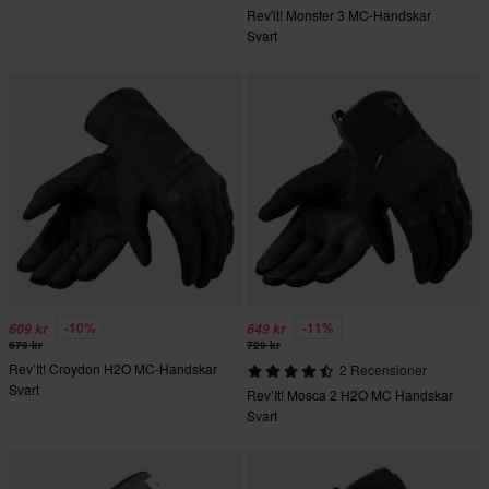
Rev'it! Monster 3 MC-Handskar
Svart
-10%
-11%
609 kr
649 kr
679 kr
729 kr
Rev’It! Croydon H2O MC-Handskar
2 Recensioner
Svart
Rev’It! Mosca 2 H2O MC Handskar
Svart