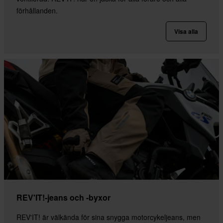
förhållanden.
Visa alla
REV'IT!-jeans och -byxor
REV'IT! är välkända för sina snygga motorcykeljeans, men