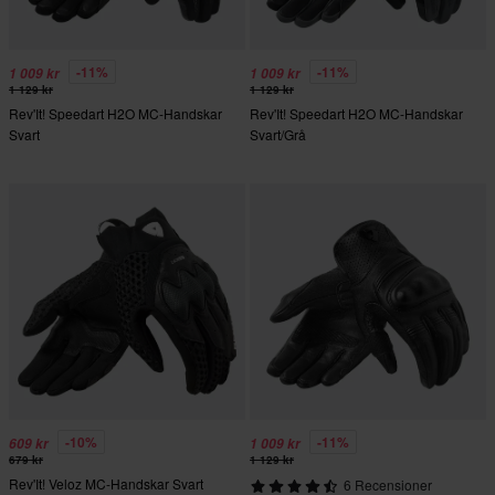
-11%
-11%
1 009 kr
1 009 kr
1 129 kr
1 129 kr
Rev'It! Speedart H2O MC-Handskar
Rev'It! Speedart H2O MC-Handskar
Svart
Svart/Grå
-10%
-11%
609 kr
1 009 kr
679 kr
1 129 kr
Rev'It! Veloz MC-Handskar Svart
6 Recensioner