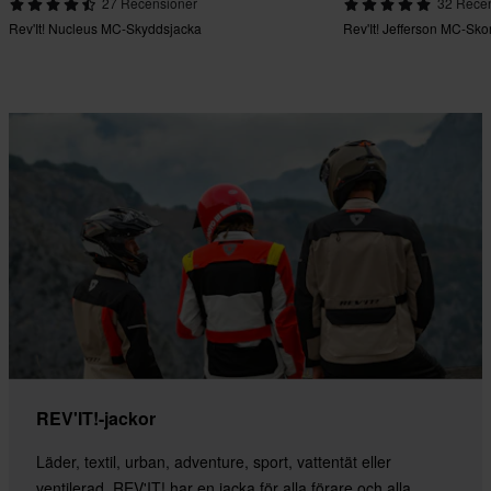
27 Recensioner
32 Rece
Rev'It! Nucleus MC-Skyddsjacka
Rev'It! Jefferson MC-Sko
REV'IT!-jackor
Läder, textil, urban, adventure, sport, vattentät eller
ventilerad. REV'IT! har en jacka för alla förare och alla