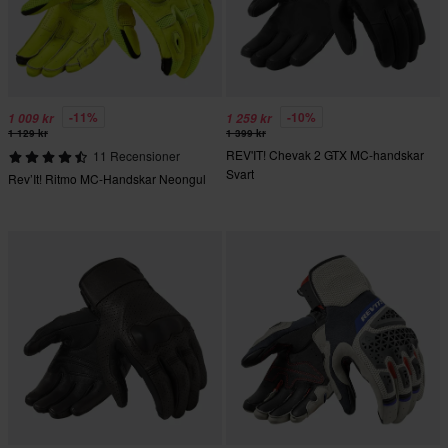
-11%
-10%
1 009 kr
1 259 kr
1 129 kr
1 399 kr
REV'IT! Chevak 2 GTX MC-handskar
11 Recensioner
Svart
Rev’It! Ritmo MC-Handskar Neongul