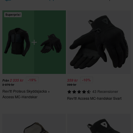
Superpris!
-19%
-10%
2 335 kr
359 kr
Från
2 878 kr
399 kr
Rev'It! Proteus Skyddsjacka +
43 Recensioner
Access MC-Handskar
Rev'It! Access MC-handskar Svart