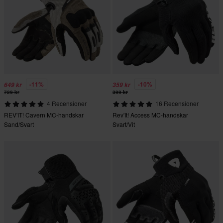
-11%
-10%
649 kr
359 kr
729 kr
399 kr
4 Recensioner
16 Recensioner
REV'IT! Cavern MC-handskar
Rev'It! Access MC-handskar
Sand/Svart
Svart/Vit