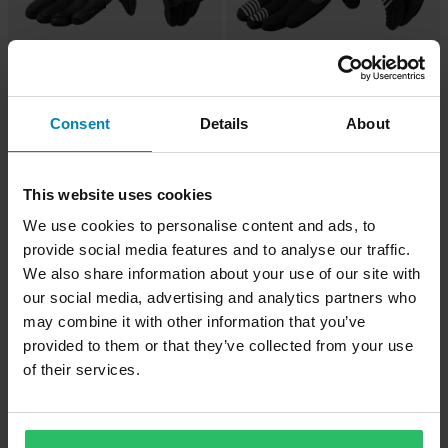
-11%
-10%
1 009 kr
609 kr
1 129 kr
679 kr
4 Recensioner
1 Recensioner
Consent
Details
About
REV'IT! Sand 5 MC-handskar Svart
Rev’It! Endo MC-Handskar Svart/Vit
This website uses cookies
We use cookies to personalise content and ads, to
provide social media features and to analyse our traffic.
We also share information about your use of our site with
our social media, advertising and analytics partners who
may combine it with other information that you’ve
provided to them or that they’ve collected from your use
of their services.
-11%
-10%
549 kr
1 419 kr
619 kr
1 579 kr