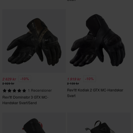
-10%
-10%
2 629 kr
1 919 kr
2 929 kr
2 139 kr
Rev'It! Kodiak 2 GTX MC-Handskar
1 Recensioner
Svart
Rev'It! Dominator 3 GTX MC-
Handskar Svart/Sand