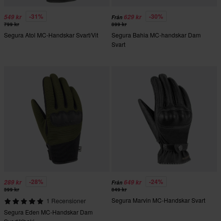
-31%
-30%
549 kr
629 kr
Från
799 kr
899 kr
Segura Atol MC-Handskar Svart/Vit
Segura Bahia MC-handskar Dam
Svart
-28%
-24%
289 kr
649 kr
Från
399 kr
849 kr
Segura Marvin MC-Handskar Svart
1 Recensioner
Segura Eden MC-Handskar Dam