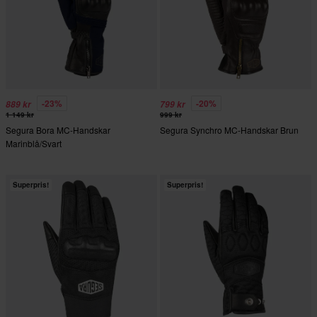
-23%
-20%
889 kr
799 kr
1 149 kr
999 kr
Segura Bora MC-Handskar
Segura Synchro MC-Handskar Brun
Marinblå/Svart
Superpris!
Superpris!