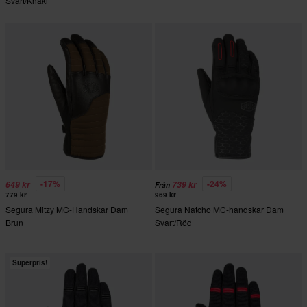
Svart/Khaki
-17%
-24%
649 kr
739 kr
Från
779 kr
969 kr
Segura Mitzy MC-Handskar Dam
Segura Natcho MC-handskar Dam
Brun
Svart/Röd
Superpris!