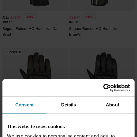
-24%
-18%
379 kr
739 kr
Från
499 kr
899 kr
Segura Palmer MC-Handskar Dam
Segura Romeo MC-Handskar
Svart
Brun/Vit
Superpris!
Consent
Details
About
-29%
-26%
639 kr
669 kr
Från
Från
899 kr
899 kr
This website uses cookies
Segura Romeo MC-Handskar
Segura Romeo MC-Handskar
We use cookies to personalise content and ads, to
Brun/Vit
Svart/Vit