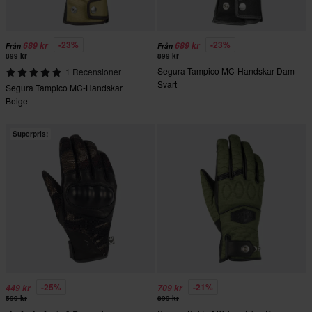
-23%
-23%
689 kr
689 kr
Från
Från
899 kr
899 kr
Segura Tampico MC-Handskar Dam
1 Recensioner
Svart
Segura Tampico MC-Handskar
Beige
Superpris!
-25%
-21%
449 kr
709 kr
599 kr
899 kr