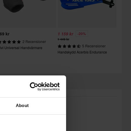
69 kr
1 159 kr
-20%
1 449 kr
2 Recensioner
5 Recensioner
ivi Universal Handvärmare
Handskydd Acerbis Endurance
About