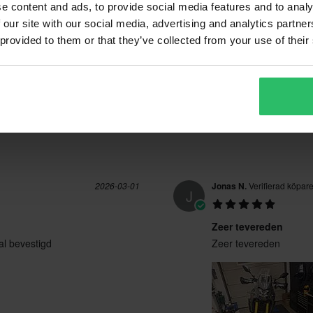
e content and ads, to provide social media features and to analy
(0)
397 Recensioner
(0)
 our site with our social media, advertising and analytics partn
 provided to them or that they’ve collected from your use of their
2026-03-01
Jonas N.
Verifierad köpar
J
Zeer tevereden
l bevestigd
Zeer tevereden