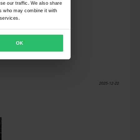
se our traffic. We also share
ers who may combine it with
 services.
OK
e
2025-12-22