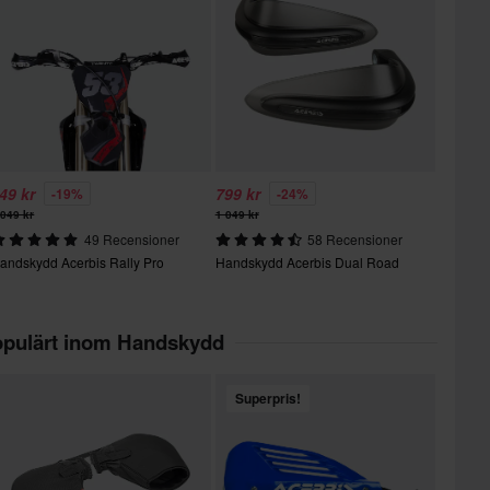
49 kr
799 kr
-19%
-24%
 049 kr
1 049 kr
49 Recensioner
58 Recensioner
andskydd Acerbis Rally Pro
Handskydd Acerbis Dual Road
pulärt inom Handskydd
Superpris!