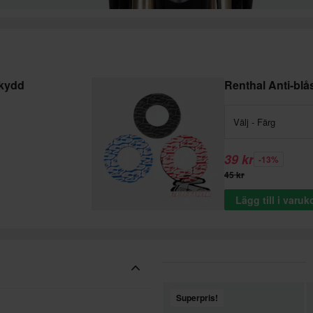
skydd
Renthal Anti-bl
Välj - Färg
39 kr
-13%
45 kr
Lägg till i varu
Superpris!