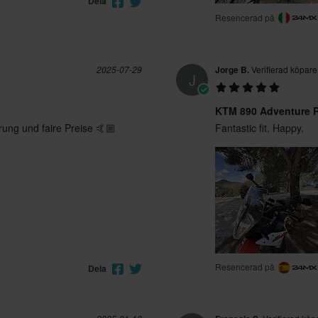
Dela
Resencerad på
2025-07-29
Jorge B.
Verifierad köpare
J
KTM 890 Adventure R
rung und faire Preise 🤙🏼
Fantastic fit. Happy.
Resencerad på
Dela