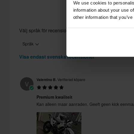
We use cookies to personalis
information about your use of
other information that you’ve
Välj språk för recensioner
Språk
Visa endast svenska recensioner
Skicka
Valentino B.
Verifierad köpare
V
Premium kwaliteit
Kan alleen maar aanraden. Geeft geen kick eenmaa