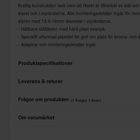
Kraftig konstruktion tack vare att fästet är tillverkat av stål 
styret och i styrändarna. Alla monteringsdetaljer ingår för 
styren med 13.5-16mm diameter i styrändarna.
- Hållbara stålfästen med hård plast ovanpå.
- Speciellt utformad plastdel för gott om plats för broms- och
- Adaptrar och monteringsdetaljer ingår
Produktspecifikationer
Leverans & returer
Varumärke
Denna produkt är redo att skickas till dig inom undefined dag
Frågor om produkten
(1 Frågor 1 Svar)
skickas från oss så fort alla dina produkter är redo att skicka
leveranstiden för hela beställningen i kassan innan du slutför 
Om varumärket
Andreas
Verifierad recensent
A
Q: Hej! Passar denna Tenere 700 2024?
Snabba leveranser
Acerbis är en ledande tillverkare av tillbehör och reservdelar 
Varje dag levererar vi beställningar till hela världen. Vi gör allt