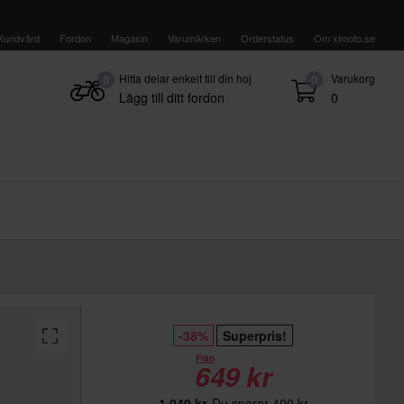
Kundvård
Fordon
Magasin
Varumärken
Orderstatus
Om xlmoto.se
Hitta delar enkelt till din hoj
Varukorg
0
0
Lägg till ditt fordon
0
-38%
Superpris!
Från
649 kr
1 049 kr
Du sparar 400 kr