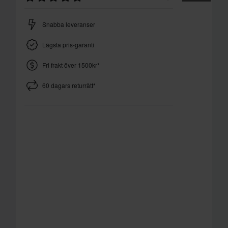
Snabba leveranser
Lägsta pris-garanti
Fri frakt över 1500kr*
60 dagars returrätt*