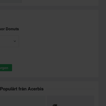
åsor Donuts
korgen
Populärt från Acerbis