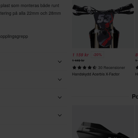
och plast som monteras både runt
montering på alla 22mm och 28mm
 kopplingsgrepp
1 159 kr
8
-20%
1 449 kr
1
30 Recensioner
Handskydd Acerbis X-Factor
H
Acerbis
Po
ar. Beställningen kommer att
s. Du hittar den uppskattade
köpet.
2025-07-26
för motocross. Tack vare sitt
id vårt bästa för att du ska få