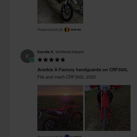
Resencerad på
Karolis K.
Verifierad köpare
K
Acerbis X-Factory handguards on CRF300L
Fits and mach CRF300L 2025.
Resencerad på