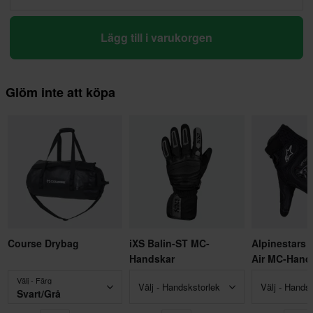
Lägg till i varukorgen
Glöm inte att köpa
Course Drybag
iXS Balin-ST MC-
Alpinestars 
Handskar
Air MC-Hand
Välj - Färg
Välj - Handskstorlek
Välj - Hands
Svart/Grå