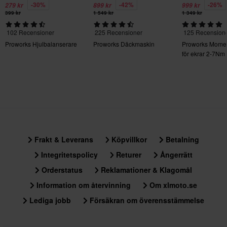
• Böjd form för enklare montering
-30%
-42%
-26%
279 kr
899 kr
999 kr
399 kr
1 549 kr
1 349 kr
• Tunn spets för enklare insättning
• Vikt: 290 g
102 Recensioner
225 Recensioner
125 Recension
• Längd: 350 mm
Proworks Hjulbalanserare
Proworks Däckmaskin
Proworks Momen
för ekrar 2-7Nm
Frakt & Leverans
Köpvillkor
Betalning
Integritetspolicy
Returer
Ångerrätt
Orderstatus
Reklamationer & Klagomål
Information om återvinning
Om xlmoto.se
Lediga jobb
Försäkran om överensstämmelse