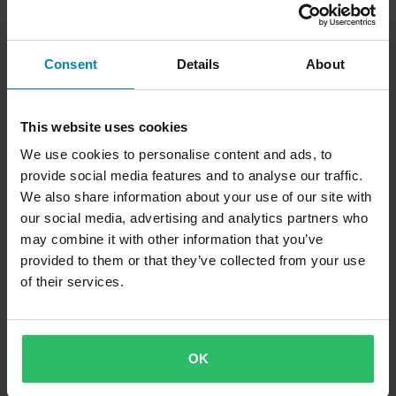
Köp nu
Consent
Details
About
This website uses cookies
We use cookies to personalise content and ads, to
provide social media features and to analyse our traffic.
We also share information about your use of our site with
our social media, advertising and analytics partners who
may combine it with other information that you’ve
provided to them or that they’ve collected from your use
of their services.
Spade Sledstore Premium Snöskyffel
Ett måste vid skoterkörning. En enkel och praktisk
metallspade. Kan lätt delas i tre separata delar för enkel
OK
packning och förvaring på skotern.