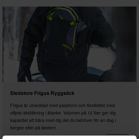
Sledstore Frigus Ryggsäck
Frigus är utvecklad med passform och flexibilitet med
offpist-skidåkning i åtanke. Volymen på 12 liter ger dig
kapacitet att bära med dig det du behöver för en dag i
bergen eller på skotern.