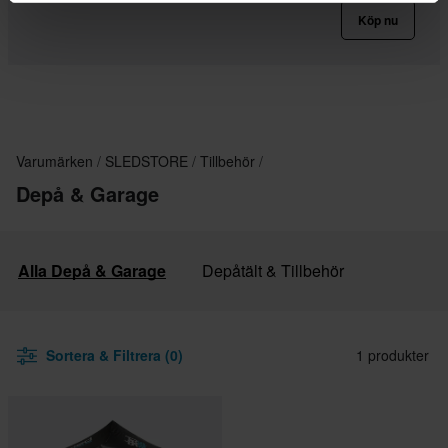
Köp nu
Varumärken
SLEDSTORE
Tillbehör
Depå & Garage
Alla Depå & Garage
Depåtält & Tillbehör
Sortera & Filtrera (0)
1 produkter