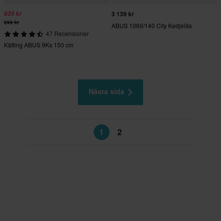
835 kr
3 139 kr
899 kr
ABUS 1060/140 City Kedjelås
47 Recensioner
Kätting ABUS 9Ks 150 cm
Nästa sida
1
2