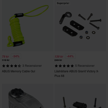
Superpris!
-34%
-44%
79 kr
139 kr
119 kr
249 kr
3 Recensioner
5 Recensioner
ABUS Memory Cable Gul
Låshållare ABUS Granit Victory X-
Plus 68