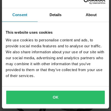
Consent
Details
About
This website uses cookies
We use cookies to personalise content and ads, to
679 kr
-14%
1 529 kr
provide social media features and to analyse our traffic.
699 kr
1 769 kr
We also share information about your use of our site with
ABUS Alarmbox 2.0
3 Recensioner
our social media, advertising and analytics partners who
ABUS CityChain 1010/110
may combine it with other information that you’ve
Kättinglås
provided to them or that they’ve collected from your use
of their services.
OK