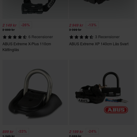
-26%
-13%
2 149 kr
2 949 kr
2 899 kr
3 399 kr
6 Recensioner
3 Recensioner
ABUS Extreme X-Plus 110cm
ABUS Extreme XP 140cm Lås Svart
Kättinglås
-33%
-24%
899 kr
2 199 kr
1 349 kr
2 899 kr