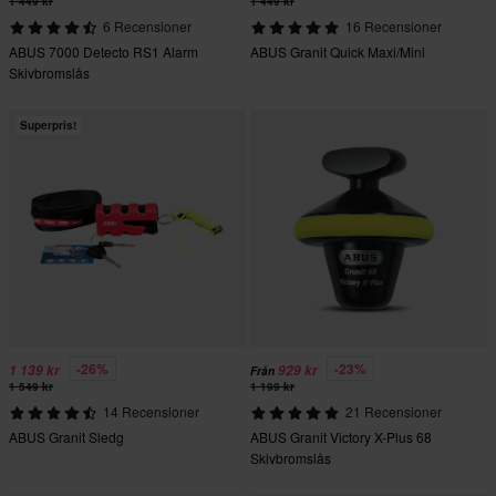
1 449 kr
1 449 kr
6 Recensioner
16 Recensioner
ABUS 7000 Detecto RS1 Alarm
ABUS Granit Quick Maxi/Mini
Skivbromslås
Superpris!
-26%
-23%
1 139 kr
929 kr
Från
1 549 kr
1 199 kr
14 Recensioner
21 Recensioner
ABUS Granit Sledg
ABUS Granit Victory X-Plus 68
Skivbromslås