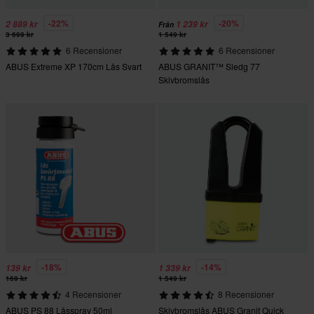
-22%
-20%
2 889 kr
1 239 kr
Från
3 699 kr
1 549 kr
6 Recensioner
6 Recensioner
ABUS Extreme XP 170cm Lås Svart
ABUS GRANIT™ Sledg 77
Skivbromslås
-18%
-14%
139 kr
1 339 kr
169 kr
1 549 kr
4 Recensioner
8 Recensioner
ABUS PS 88 Låsspray 50ml
Skivbromslås ABUS Granit Quick