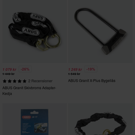
-26%
-19%
1 079 kr
1 249 kr
1 449 kr
1 549 kr
ABUS Granit X-Plus Bygellås
2 Recensioner
ABUS Granit Skivbroms Adapter-
Kedja