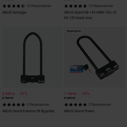
10 Recensioner
13 Recensioner
ABUS Golvögla
ABUS Granit 58-140 HBIII 100+12
KS 120 black loop
Superpris!
-27%
-32%
2 039 kr
1 709 kr
2 799 kr
2 499 kr
3 Recensioner
3 Recensioner
ABUS Granit Extreme 59 Bygellås
ABUS Granit Power