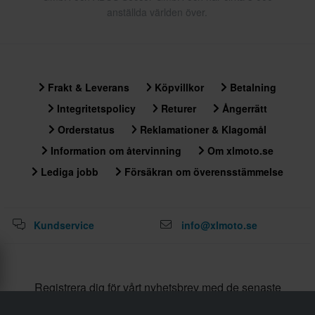
anställda världen över.
Frakt & Leverans
Köpvillkor
Betalning
Integritetspolicy
Returer
Ångerrätt
Orderstatus
Reklamationer & Klagomål
Information om återvinning
Om xlmoto.se
Lediga jobb
Försäkran om överensstämmelse
Kundservice
info@xlmoto.se
Registrera dig för vårt nyhetsbrev med de senaste
nyheterna och grymma deals!
Genom att anmäla dig till vårt nyhetsbrev godkänner du vår