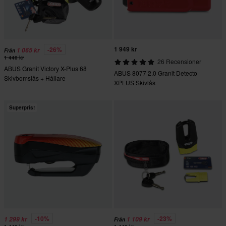
1 949 kr
-26%
1 065 kr
Från
1 448 kr
26 Recensioner
ABUS Granit Victory X-Plus 68
ABUS 8077 2.0 Granit Detecto
Skivbomslås + Hållare
XPLUS Skivlås
Superpris!
-10%
-23%
1 299 kr
1 109 kr
Från