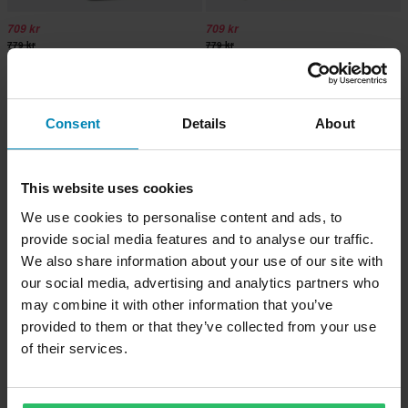
709 kr
709 kr
779 kr
779 kr
Ixon R-Tension 23 Ryggsäck
Ixon R-Tension 23 Ryggsäck
Consent
Details
About
This website uses cookies
We use cookies to personalise content and ads, to
provide social media features and to analyse our traffic.
We also share information about your use of our site with
our social media, advertising and analytics partners who
may combine it with other information that you’ve
provided to them or that they’ve collected from your use
619 kr
-19%
809 kr
of their services.
999 kr
669 kr
Ixon A-River 35 Ryggsäck
Ixon Kit Hydra U05 Ryggsäck