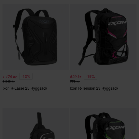
-13%
-19%
1 179 kr
629 kr
1 349 kr
779 kr
Ixon R-Laser 25 Ryggsäck
Ixon R-Tension 23 Ryggsäck