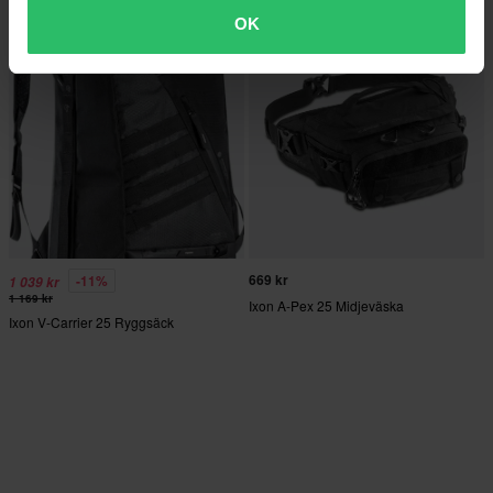
OK
669 kr
-11%
1 039 kr
1 169 kr
Ixon A-Pex 25 Midjeväska
Ixon V-Carrier 25 Ryggsäck