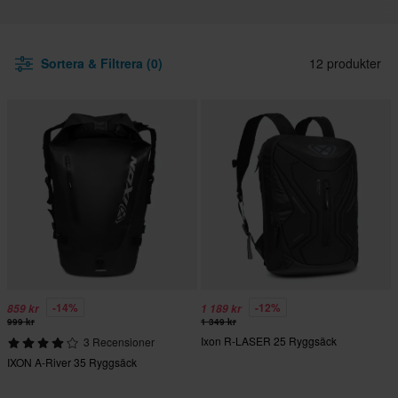
Sortera & Filtrera (0)
12 produkter
-14%
-12%
859 kr
1 189 kr
999 kr
1 349 kr
Ixon R-LASER 25 Ryggsäck
3 Recensioner
IXON A-River 35 Ryggsäck