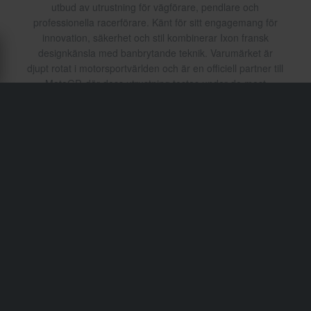
utbud av utrustning för vägförare, pendlare och
professionella racerförare. Känt för sitt engagemang för
innovation, säkerhet och stil kombinerar Ixon fransk
designkänsla med banbrytande teknik. Varumärket är
djupt rotat i motorsportvärlden och är en officiell partner till
MotoGP, där dess utrustning testas under de mest
extrema förhållandena. Från vardagspendling till
höghastighetslöpning levererar Ixon prestationsdriven
utrustning som inte kompromissar med komfort eller
estetik.
Frakt & Leverans
Köpvillkor
Betalning
Integritetspolicy
Returer
Ångerrätt
Orderstatus
Reklamationer & Klagomål
Information om återvinning
Om xlmoto.se
Lediga jobb
Försäkran om överensstämmelse